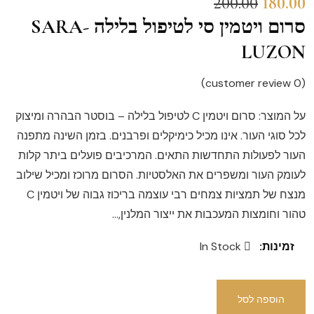
200.00
180.00
סרום ויטמין סי לטיפול בלילה -SARA
LUZON
customer review)
0
(
על המוצר: סרום ויטמין C לטיפול בלילה – בוסטר הבהרה ומיצוק
לכל סוגי העור. אינו מכיל כימיקלים ופרבנים. בזמן השינה מתפנה
העור לפעולות התחדשות התאים. המרכיבים פועלים ביתר קלות
לעומק העור ומשפרים את האלסטיות. הסרום מרוכז ומכיל שילוב
מנצח של תמציות צמחים רבי עוצמה בריכוז גבוה של ויטמין C
טהור וחומצות המעכבות את ייצור המלנין,…
זמינות:
In Stock
הוספה לסל